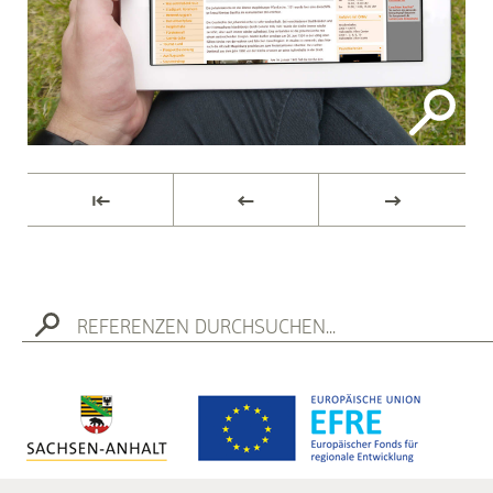
⇤
←
→