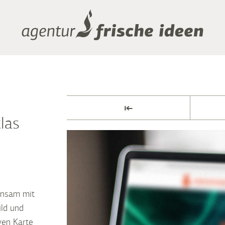
⇤
las
insam mit
ld und
ven Karte