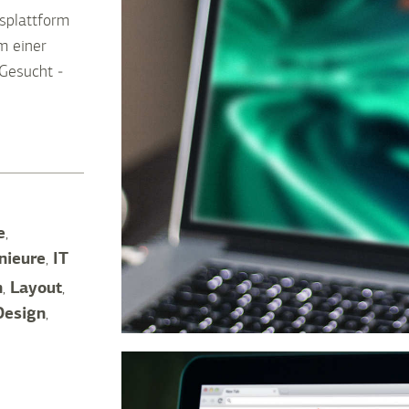
splattform
m einer
 Gesucht -
e
,
nieure
,
IT
n
,
Layout
,
Design
,