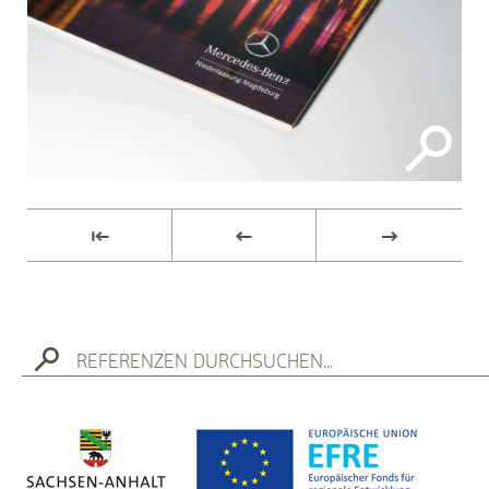
⇤
←
→