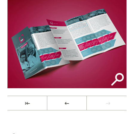
⇤
←
→